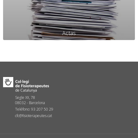
Actas
Segle XX, 78
08032 - Barcelona
Teléfono: 93 207 50 29
cfc@fisioterapeutes.cat