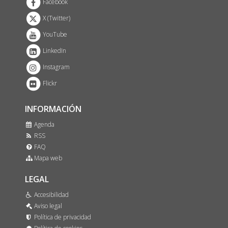
Facebook
X (Twitter)
YouTube
LinkedIn
Instagram
Flickr
INFORMACIÓN
Agenda
RSS
FAQ
Mapa web
LEGAL
Accesibilidad
Aviso legal
Política de privacidad