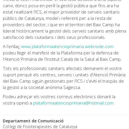
canvi, doncs posa en perill la gestió pública que fins ara ha
estat realitzant l'ICS, el major proveïdor de serveis sanitaris
públics de Catalunya, model i referent per a la resta de
proveïdors del sector, i que en el territori del Baix Camp ha
liderat històricament la gestió dels serveis sanitaris amb plena
satisfacció dels ciutadans i dels seus professionals.
A l'enllaç
www.plataformaatencioprimaria.webnode.com
podeu llegir el manifest de la Plataforma per la defensa de
l'Atenció Primària de l'Institut Català de la Salut al Baix Camp.
Tots els professionals sanitaris afectats demanem el vostre
suport perquè els centres, serveis i unitats d'Atenció Primària
del Baix Camp siguin gestionats per l'ICS i s'eviti el traspàs de
la gestió a la societat anònima Sagessa.
Podeu adreçar els vostres correus electrònics donant la
vostra opinió a
plataformaatencioprimaria@hotmail.com
Departament de Comunicació
Col·legi de Fisioterapeutes de Catalunya