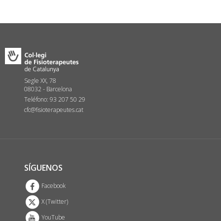
Segle XX, 78
08032 - Barcelona
Teléfono: 93 207 50 29
cfc@fisioterapeutes.cat
SÍGUENOS
Facebook
X (Twitter)
YouTube