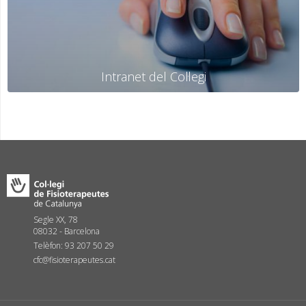
Intranet del Col·legi
Segle XX, 78
08032 - Barcelona
Telèfon: 93 207 50 29
cfc@fisioterapeutes.cat