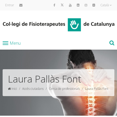
Entrar
Català
Menu
Laura Pallàs Font
Inici
Accés ciutadans
Cerca de professionals
Laura Pallàs Font