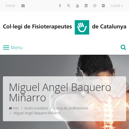
Entrar
Català
Menu
Miguel Angel Baquero
Miñarro
Inici
Accés ciutadans
Cerca de professionals
Miguel Angel Baquero Miñarro